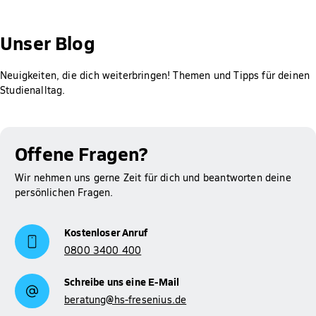
Gut zu wissen: Für Studierende der Hochschule Fresenius ist
die Prüfung des Anspruchs auf BAföG, die Berechnung der
Unser Blog
Höhe der Förderung sowie das Erstellen und Abschicken des
Antrags bei meinBafög kostenlos. Der Rabatt wird dir
Neuigkeiten, die dich weiterbringen! Themen und Tipps für deinen
automatisch gewährt.
Studienalltag.
Mehr Informationen zum Thema BAföG findest du auf
Studienfinanzierung
unserer Seite zur
.
Offene Fragen?
Wir nehmen uns gerne Zeit für dich und beantworten deine
persönlichen Fragen.
Kostenloser Anruf
0800 3400 400
Schreibe uns eine E-Mail
beratung@hs-fresenius.de