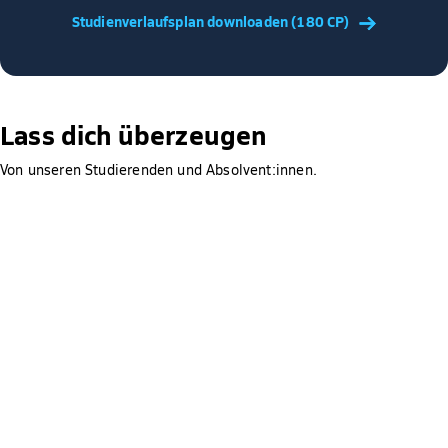
unterstützen dich dabei! Unsere Studienberater sind
Studienverlaufsplan downloaden (180 CP)
jederzeit für dich da, um gemeinsam die passende Lösung
zu finden und alle deine Fragen zu beantworten. So kannst
du dich ganz auf dein Studium konzentrieren, ohne dir
Sorgen um die Finanzierung zu machen.
Lass dich überzeugen
Von unseren Studierenden und Absolvent:innen.