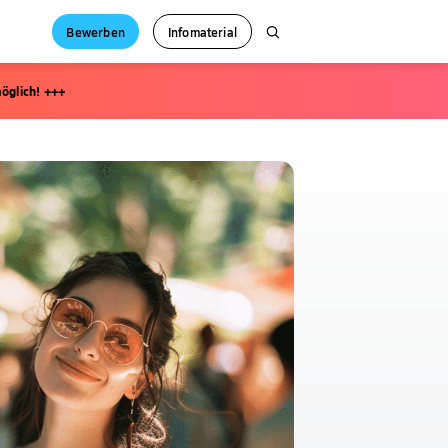
Bewerben
Infomaterial
öglich! +++