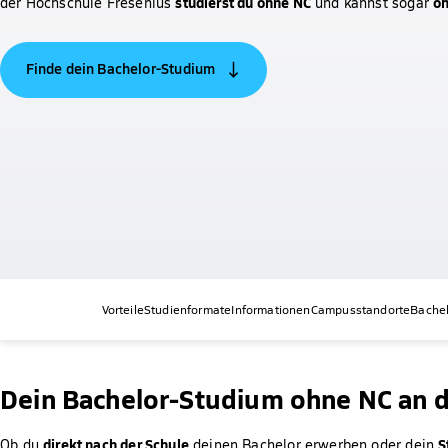
studierst du ohne NC
oh
der Hochschule Fresenius
und kannst sogar
Finde dein Bachelor-Studium
Vorteile
Studienformate
Informationen
Campusstandorte
Bache
Dein
Bachelor-Studium ohne NC an d
direkt nach der Schule
S
Ob du
deinen Bachelor erwerben oder dein