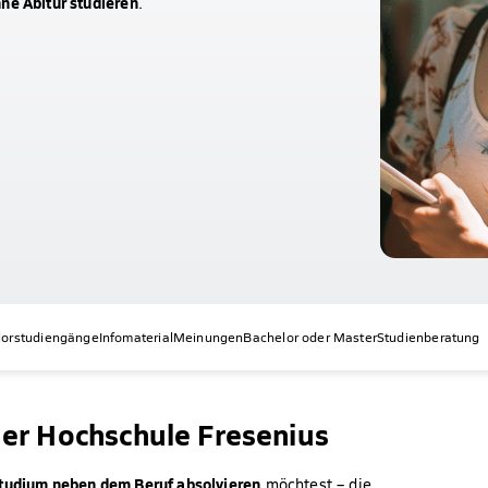
ne Abitur studieren
.
lorstudiengänge
Infomaterial
Meinungen
Bachelor oder Master
Studienberatung
er Hochschule Fresenius
tudium neben dem Beruf absolvieren
möchtest – die