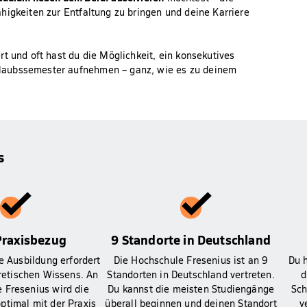
higkeiten zur Entfaltung zu bringen und deine Karriere
t und oft hast du die Möglichkeit, ein konsekutives
laubssemester aufnehmen – ganz, wie es zu deinem
s
Praxisbezug
9 Standorte in Deutschland
 Ausbildung erfordert
Die Hochschule Fresenius ist an 9
Du 
retischen Wissens. An
Standorten in Deutschland vertreten.
d
 Fresenius wird die
Du kannst die meisten Studiengänge
Sch
ptimal mit der Praxis
überall beginnen und deinen Standort
v