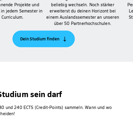
nnende Projekte und
beliebig wechseln. Noch stärker
Pe
 in jedem Semester in
erweiterst du deinen Horizont bei
L
 Curriculum.
einem Auslandssemester an unseren
St
über 50 Partnerhochschulen.
Dein Studium finden
 Studium sein darf
180 und 240 ECTS (Credit-Points) sammeln. Wann und wo
cheiden!