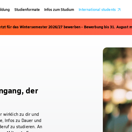
ildung
Studienformate
Infos zum Studium
International students
etzt für das Wintersemester 2026/27 bewerben - Bewerbung bis 31. August m
ngang, der
 wirklich zu dir und
e, Infos zu Dauer und
eruf zu studieren. An