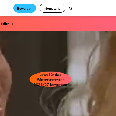
Bewerben
Infomaterial
öglich! +++
Jetzt für das
Wintersemester
2026/27 bewerben