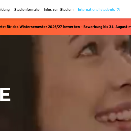
ildung
Studienformate
Infos zum Studium
International students
etzt für das Wintersemester 2026/27 bewerben - Bewerbung bis 31. August m
CE