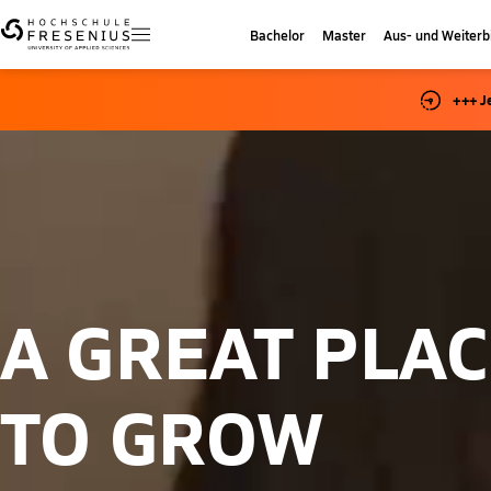
Bachelor
Master
Aus- und Weiterb
+++ J
A GREAT PLA
TO GROW