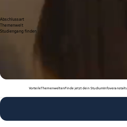
Abschlussart
Themenwelt
Studiengang finden
Vorteile
Themenwelten
Finde jetzt dein Studium
Infoveranstal