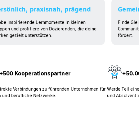
rsönlich, praxisnah, prägend​
Gemein
ebe inspirierende Lernmomente in kleinen
Finde Gle
ppen und profitiere von Dozierenden, die deine
Community
rken gezielt unterstützen.
fördert.
+500 Kooperationspartner
+50.0
irekte Verbindungen zu führenden Unternehmen für
Werde Teil ein
a und berufliche Netzwerke.
und Absolvent:i