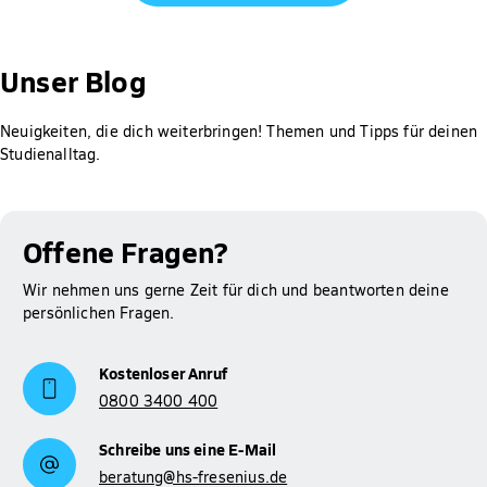
Jeder Antrag wird individuell geprüft.
Gut zu wissen: Für Studierende der Hochschule Fresenius ist
die Prüfung des Anspruchs auf BAföG, die Berechnung der
Unser Blog
Höhe der Förderung sowie das Erstellen und Abschicken des
Antrags bei meinBafög kostenlos. Der Rabatt wird dir
Neuigkeiten, die dich weiterbringen! Themen und Tipps für deinen
automatisch gewährt.
Studienalltag.
Mehr Informationen zum Thema BAföG findest du auf
Studienfinanzierung
unserer Seite zur
.
Offene Fragen?
Wir nehmen uns gerne Zeit für dich und beantworten deine
persönlichen Fragen.
Kostenloser Anruf
0800 3400 400
Schreibe uns eine E-Mail
beratung@hs-fresenius.de