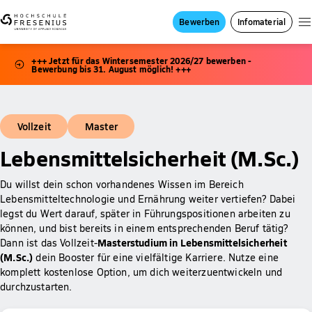
Bewerben
Infomaterial
+++ Jetzt für das Wintersemester 2026/27 bewerben -
Bewerbung bis 31. August möglich! +++
Vollzeit
Master
Lebensmittelsicherheit (M.Sc.)
Du willst dein schon vorhandenes Wissen im Bereich
Lebensmitteltechnologie und Ernährung weiter vertiefen? Dabei
legst du Wert darauf, später in Führungspositionen arbeiten zu
können, und bist bereits in einem entsprechenden Beruf tätig?
Masterstudium in Lebensmittelsicherheit
Dann ist das Vollzeit-
(M.Sc.)
dein Booster für eine vielfältige Karriere. Nutze eine
komplett kostenlose Option, um dich weiterzuentwickeln und
durchzustarten.