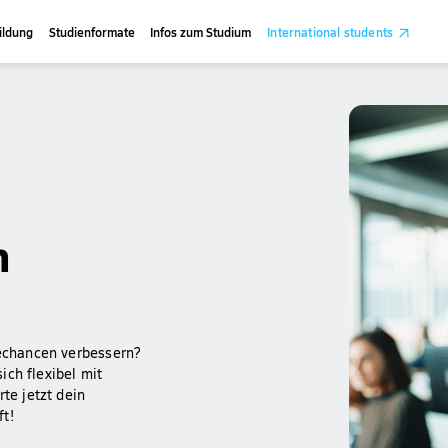
ildung
Studienformate
Infos zum Studium
International students
m
rechancen verbessern?
ich flexibel mit
te jetzt dein
t!