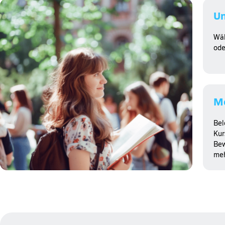
Un
Wäh
ode
Me
Bel
Kur
Bew
meh