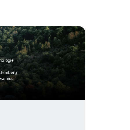
hologie
rttemberg
esenius