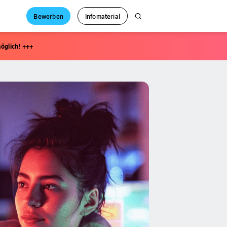
Bewerben
Infomaterial
öglich! +++