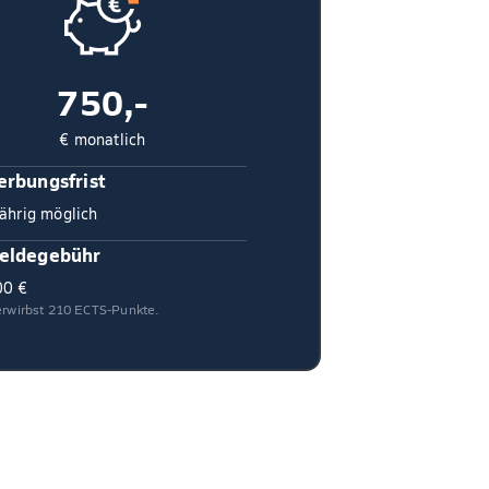
750,-
€ monatlich
rbungsfrist
ährig möglich
eldegebühr
00 €
 erwirbst 210 ECTS-Punkte.