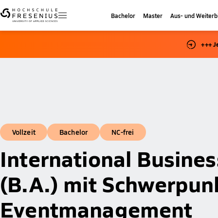
Bachelor
Master
Aus- und Weiterb
+++ J
Vollzeit
Bachelor
NC-frei
International Busines
(B.A.) mit Schwerpun
Eventmanagement