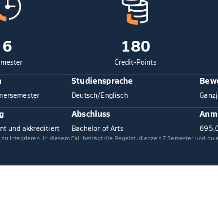
6
180
mester
Credit-Points
n
Studiensprache
Bewe
mersemester
Deutsch/Englisch
Ganzj
g
Abschluss
Anm
nt und akkreditiert
Bachelor of Arts
695,
f zu integrieren. In diesem Fall beträgt die Regelstudienzeit 7 Semester und du