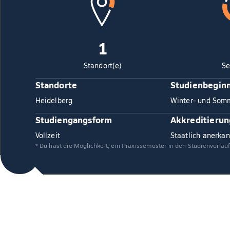
1
Standort(e)
Se
Standorte
Studienbegin
Heidelberg
Winter- und Som
Studiengangsform
Akkreditierun
Vollzeit
Staatlich anerkan
* Du hast die Möglichkeit, ein Praxissemester in den Studienverlau