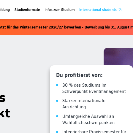
ildung
Studienformate
Infos zum Studium
International students
etzt für das Wintersemester 2026/27 bewerben - Bewerbung bis 31. August m
Du profitierst von:
30 % des Studiums im
s
Schwerpunkt Eventmanagement
Starker internationaler
kt
Ausrichtung
Umfangreiche Auswahl an
Wahlpflichtschwerpunkten
Integrierbare Praxissemester für