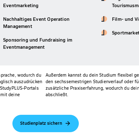
Eventmarketing
Tourismus
Nachhaltiges Event Operation
Film- und V
Management
Sportmarke
Sponsoring und Fundraising im
Eventmanagement
ssprache, wodurch du
Außerdem kannst du dein Studium flexibel ge
Englisch auszudrücken
den sechssemestrigen Studienverlauf oder fü
s StudyPLUS-Portals
zusätzliche Praxiserfahrung, wodurch du dei
amit deine
abschließt.
Studienplatz sichern