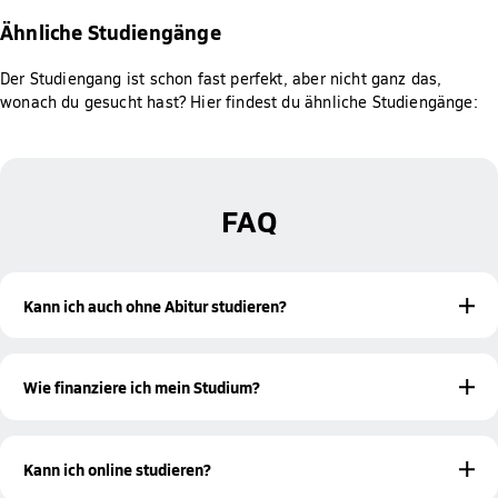
Ähnliche Studiengänge
Der Studiengang ist schon fast perfekt, aber nicht ganz das,
wonach du gesucht hast? Hier findest du ähnliche Studiengänge:
FAQ
Kann ich auch ohne Abitur studieren?
Ja! Mit einer bestandenen Meisterprüfung oder einer
beruflichen Qualifikation bist du ebenfalls zur Aufnahme
Wie finanziere ich mein Studium?
eines Studiums an der Hochschule Fresenius berechtigt.
Studieren ohne Abitur
Mehr Informationen zum
findest du
Es gibt verschiedene Möglichkeiten, wie du dein Studium
auf unserer Informationsseite.
finanzieren kannst. Hierzu gehören unter anderem
Kann ich online studieren?
Bildungsfonds oder Studienkredite. Unsere Studienberatung
informiert dich gerne persönlich über die