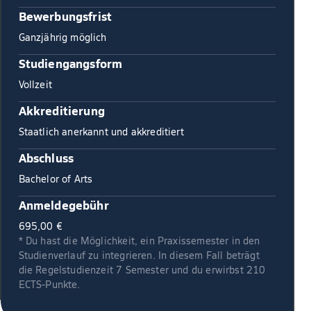
Bewerbungsfrist
Ganzjährig möglich
Studiengangsform
Vollzeit
Akkreditierung
Staatlich anerkannt und akkreditiert
Abschluss
Bachelor of Arts
Anmeldegebühr
695,00 €
* Du hast die Möglichkeit, ein Praxissemester in den
Studienverlauf zu integrieren. In diesem Fall beträgt
die Regelstudienzeit 7 Semester und du erwirbst 210
ECTS-Punkte.