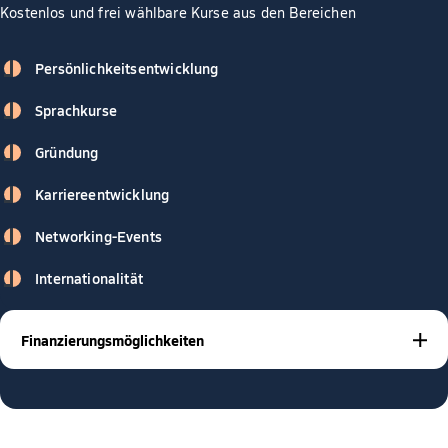
Kostenlos und frei wählbare Kurse aus den Bereichen
Persönlichkeitsentwicklung
Sprachkurse
Gründung
Karriereentwicklung
Networking-Events
Internationalität
Finanzierungsmöglichkeiten
BAföG
Stipendien
Studienkrediten
Mit
,
oder
gibt es viele
Möglichkeiten, dein Studium zu finanzieren – und wir
unterstützen dich dabei! Unsere Studienberater sind
jederzeit für dich da, um gemeinsam die passende Lösung