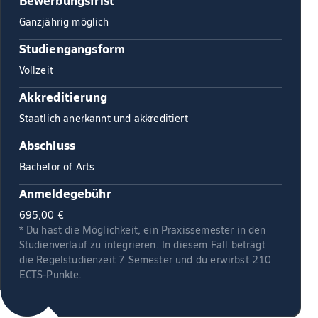
Ganzjährig möglich
Studiengangsform
Vollzeit
Akkreditierung
Staatlich anerkannt und akkreditiert
Abschluss
Bachelor of Arts
Anmeldegebühr
695,00 €
* Du hast die Möglichkeit, ein Praxissemester in den
Studienverlauf zu integrieren. In diesem Fall beträgt
die Regelstudienzeit 7 Semester und du erwirbst 210
ECTS-Punkte.