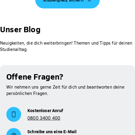
vorherigen Ausbildungen und deiner Staatsangehörigkeit ab.
Jeder Antrag wird individuell geprüft.
Gut zu wissen: Für Studierende der Hochschule Fresenius ist
die Prüfung des Anspruchs auf BAföG, die Berechnung der
Unser Blog
Höhe der Förderung sowie das Erstellen und Abschicken des
Antrags bei meinBafög kostenlos. Der Rabatt wird dir
Neuigkeiten, die dich weiterbringen! Themen und Tipps für deinen
automatisch gewährt.
Studienalltag.
Mehr Informationen zum Thema BAföG findest du auf
Studienfinanzierung
unserer Seite zur
.
Offene Fragen?
Wir nehmen uns gerne Zeit für dich und beantworten deine
persönlichen Fragen.
Kostenloser Anruf
0800 3400 400
Schreibe uns eine E-Mail