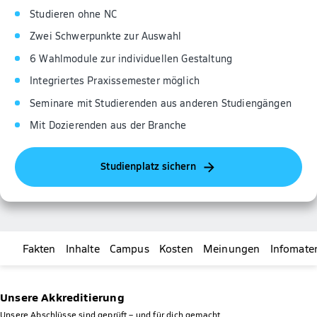
Studieren ohne NC
Zwei Schwerpunkte zur Auswahl
6 Wahlmodule zur individuellen Gestaltung
Integriertes Praxissemester möglich
Seminare mit Studierenden aus anderen Studiengängen
Mit Dozierenden aus der Branche
Studienplatz sichern
Fakten
Inhalte
Campus
Kosten
Meinungen
Infomater
Unsere Akkreditierung
Unsere Abschlüsse sind geprüft – und für dich gemacht.