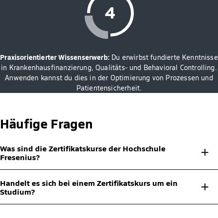
Praxisorientierter Wissenserwerb:
Du erwirbst fundierte Kenntnisse
in Krankenhausfinanzierung, Qualitäts- und Behavioral Controlling.
Anwenden kannst du dies in der Optimierung von Prozessen und
Patientensicherheit.
Häufige Fragen
Was sind die Zertifikatskurse der Hochschule
Fresenius?
Bei den Zertifikatskursen handelt es sich um Micro-Credential-
Handelt es sich bei einem Zertifikatskurs um ein
Weiterbildungen ab 3 Stunden, die dir eine gezielte und
Studium?
punktgenaue Weiterbildung ermöglichen. Sie finden On
Demand/als Masterclass, Online live, hybrid oder in Präsenz statt.
Nein, die Zertifikatskurse sind kompakte Weiterbildungskurse, die