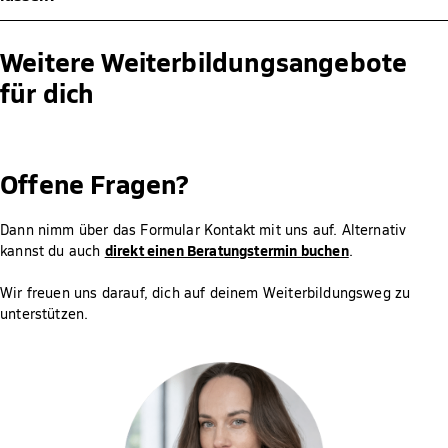
Hochschulzugangsberechtigung.
Präsenzklausuren werden normalerweise alle 5-10 Wochen immer
samstags um 9:00 Uhr oder 11:00 Uhr (MEZ) in einem unserer
Sobald die Zertifikatsprüfung erfolgreich absolviert wurde, kann
Prüfungszentren in Deutschland oder Österreich geschrieben.
diese bei inhaltlich passenden Studiengängen auf Anerkennung
Weitere Weiterbildungsangebote
geprüft werden. Die Entscheidung liegt bei der jeweiligen
Hier findest du eine Übersicht unserer Prüfungszentren:
für dich
Studienberatung/Anerkennungsstelle.
https://www.fernstudium-fresenius.de/pruefungen/
.
Offene Fragen?
Dann nimm über das Formular Kontakt mit uns auf. Alternativ
direkt einen Beratungstermin buchen
kannst du auch
.
Wir freuen uns darauf, dich auf deinem Weiterbildungsweg zu
unterstützen.