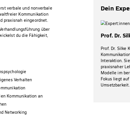
Dein Expe
rst verbale und nonverbale
ewaltfreier Kommunikation
nd praxisnah eingeordnet.
 Verhandlungsführung über
Prof. Dr. Si
ickelst du die Fähigkeit,
Prof. Dr. Silke 
Kommunikation
Interaktion. Si
praxisnaher Le
onspsychologie
Modelle im ber
Fokus liegt auf
eigenes Verhalten
Umsetzbarkeit.
Kommunikation
reien Kommunikation an
chen
und Networking