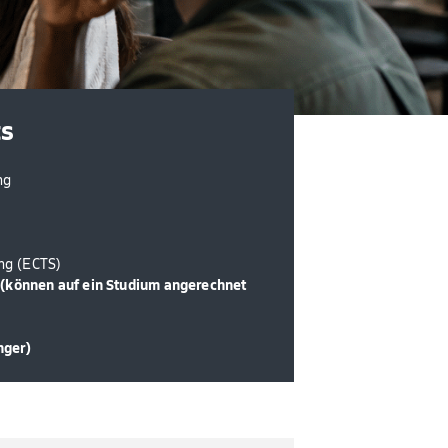
ts
ng
ng (ECTS)
s (können auf ein Studium angerechnet
nger)