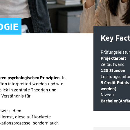
OGIE
Key Fac
Prüfungsleistu
Projektarbeit
Zeitaufwand
125 Stunden
Leistungsumfa
aren psychologischen Prinzipien.
In
5 Credit-Point
ten interpretiert werden und wie
werden)
blick in zentrale Theorien und
Niveau
 Verständnis für
Bachelor (Anfä
lawick, dem
lernst, diese auf konkrete
ikationsprozesse, sondern auch