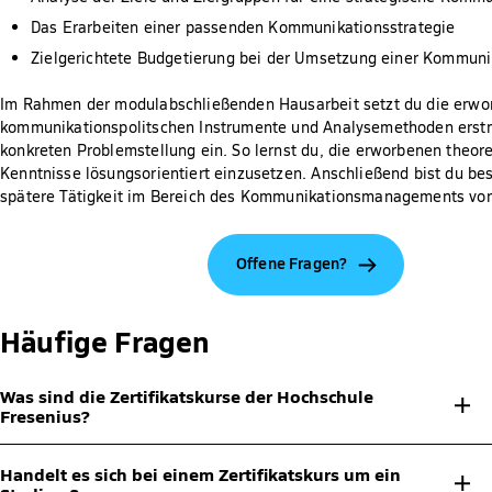
Das Erarbeiten einer passenden Kommunikationsstrategie
Zielgerichtete Budgetierung bei der Umsetzung einer Kommuni
Im Rahmen der modulabschließenden Hausarbeit setzt du die erw
kommunikationspolitschen Instrumente und Analysemethoden erstm
konkreten Problemstellung ein. So lernst du, die erworbenen theor
Kenntnisse lösungsorientiert einzusetzen. Anschließend bist du be
spätere Tätigkeit im Bereich des Kommunikationsmanagements vorb
Offene Fragen?
Häufige Fragen
Was sind die Zertifikatskurse der Hochschule
Fresenius?
Bei den Zertifikatskursen handelt es sich um Micro-Credential-
Handelt es sich bei einem Zertifikatskurs um ein
Weiterbildungen ab 3 Stunden, die dir eine gezielte und