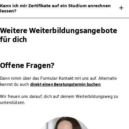
Ja, an unseren Zertifikatskursen kann jeder – unabhängig von
du nur einen Laptop/Computer, stabiles Internet und eine Webcam.
Kann ich mir Zertifikate auf ein Studium anrechnen
Werdegang und Qualifikation – teilnehmen. Es bedarf keiner
lassen?
Hochschulzugangsberechtigung.
Präsenzklausuren werden normalerweise alle 5-10 Wochen immer
samstags um 9:00 Uhr oder 11:00 Uhr (MEZ) in einem unserer
Sobald die Zertifikatsprüfung erfolgreich absolviert wurde, kann
Prüfungszentren in Deutschland oder Österreich geschrieben.
diese bei inhaltlich passenden Studiengängen auf Anerkennung
Weitere Weiterbildungsangebote
geprüft werden. Die Entscheidung liegt bei der jeweiligen
Hier findest du eine Übersicht unserer Prüfungszentren:
für dich
Studienberatung/Anerkennungsstelle.
https://www.fernstudium-fresenius.de/pruefungen/
.
Offene Fragen?
Dann nimm über das Formular Kontakt mit uns auf. Alternativ
direkt einen Beratungstermin buchen
kannst du auch
.
Wir freuen uns darauf, dich auf deinem Weiterbildungsweg zu
unterstützen.