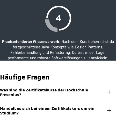
Praxisorientierter Wissenserwerb:
Nach dem Kurs beherrschst du
fortgeschrittene Java-Konzepte wie Design Patterns,
Fehlerbehandlung und Refactoring. Du bist in der Lage,
performante und robuste Softwarelösungen zu entwickeln.
Häufige Fragen
Was sind die Zertifikatskurse der Hochschule
Fresenius?
Bei den Zertifikatskursen handelt es sich um Micro-Credential-
Handelt es sich bei einem Zertifikatskurs um ein
Weiterbildungen ab 3 Stunden, die dir eine gezielte und
Studium?
punktgenaue Weiterbildung ermöglichen. Sie finden On