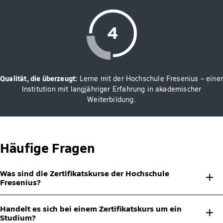
Qualität, die überzeugt:
Lerne mit der Hochschule Fresenius – einer
Institution mit langjähriger Erfahrung in akademischer
Weiterbildung.
Häufige Fragen
Was sind die Zertifikatskurse der Hochschule
Fresenius?
Bei den Zertifikatskursen handelt es sich um Micro-Credential-
Handelt es sich bei einem Zertifikatskurs um ein
Weiterbildungen ab 3 Stunden, die dir eine gezielte und
Studium?
punktgenaue Weiterbildung ermöglichen. Sie finden On