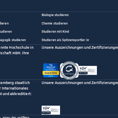
Biologie studieren
dieren
Chemie studieren
tudieren
Studieren mit Kind
dagogik studieren
Studieren als Spitzensportler:in
annte Hochschule in
Unsere Auszeichnungen und Zertifizierunge
schaft mbH. Ihre
temberg staatlich
Unsere Auszeichnungen und Zertifizierunge
 Internationales
 und akkreditiert:
p, einer der größten