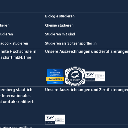
Biologie studieren
dieren
Chemie studieren
tudieren
Studieren mit Kind
dagogik studieren
Studieren als Spitzensportler:in
annte Hochschule in
Unsere Auszeichnungen und Zertifizierunge
schaft mbH. Ihre
temberg staatlich
Unsere Auszeichnungen und Zertifizierunge
 Internationales
 und akkreditiert:
p, einer der größten