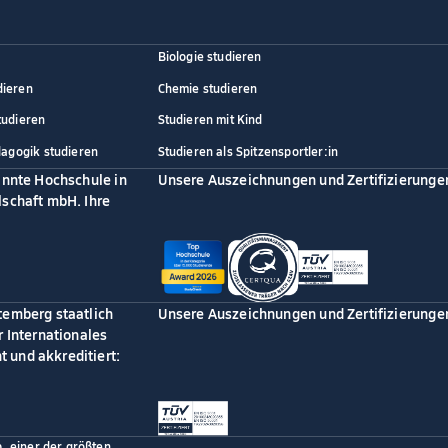
Biologie studieren
dieren
Chemie studieren
tudieren
Studieren mit Kind
dagogik studieren
Studieren als Spitzensportler:in
annte Hochschule in
Unsere Auszeichnungen und Zertifizierunge
schaft mbH. Ihre
temberg staatlich
Unsere Auszeichnungen und Zertifizierunge
 Internationales
 und akkreditiert:
p, einer der größten