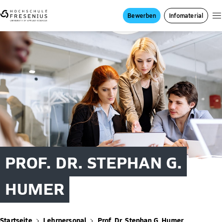
Bewerben
Infomaterial
PROF. DR. STEPHAN G.
HUMER
Startseite
Lehrpersonal
Prof. Dr. Stephan G. Humer