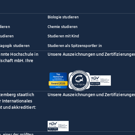
Biologie studieren
dieren
Chemie studieren
tudieren
Studieren mit Kind
dagogik studieren
Studieren als Spitzensportler:in
annte Hochschule in
Unsere Auszeichnungen und Zertifizierunge
schaft mbH. Ihre
temberg staatlich
Unsere Auszeichnungen und Zertifizierunge
 Internationales
 und akkreditiert:
p, einer der größten