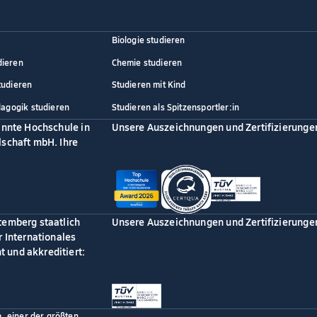
Biologie studieren
dieren
Chemie studieren
tudieren
Studieren mit Kind
dagogik studieren
Studieren als Spitzensportler:in
annte Hochschule in
Unsere Auszeichnungen und Zertifizierunge
schaft mbH. Ihre
temberg staatlich
Unsere Auszeichnungen und Zertifizierunge
 Internationales
 und akkreditiert:
p, einer der größten