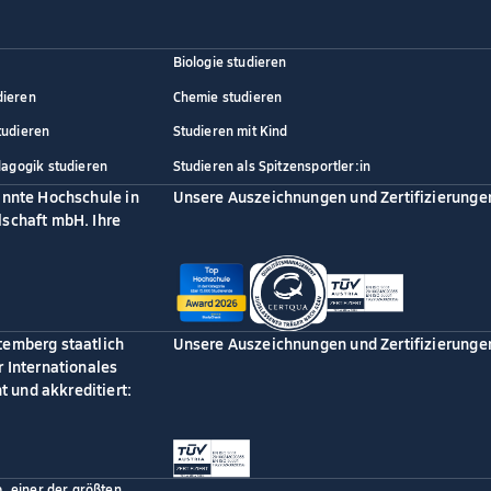
Biologie studieren
dieren
Chemie studieren
tudieren
Studieren mit Kind
dagogik studieren
Studieren als Spitzensportler:in
annte Hochschule in
Unsere Auszeichnungen und Zertifizierunge
schaft mbH. Ihre
temberg staatlich
Unsere Auszeichnungen und Zertifizierunge
 Internationales
 und akkreditiert:
p, einer der größten