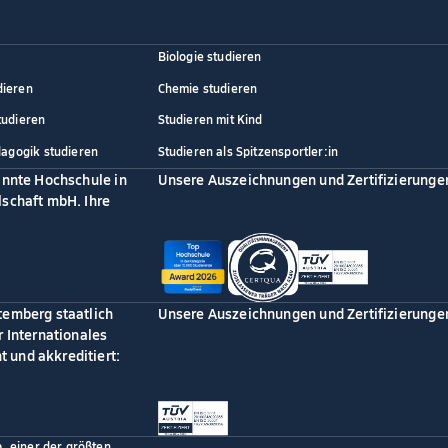
Biologie studieren
dieren
Chemie studieren
tudieren
Studieren mit Kind
dagogik studieren
Studieren als Spitzensportler:in
annte Hochschule in
Unsere Auszeichnungen und Zertifizierunge
schaft mbH. Ihre
temberg staatlich
Unsere Auszeichnungen und Zertifizierunge
 Internationales
 und akkreditiert:
p, einer der größten