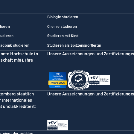
Biologie studieren
dieren
Chemie studieren
tudieren
Studieren mit Kind
dagogik studieren
Studieren als Spitzensportler:in
annte Hochschule in
Unsere Auszeichnungen und Zertifizierunge
schaft mbH. Ihre
temberg staatlich
Unsere Auszeichnungen und Zertifizierunge
 Internationales
 und akkreditiert:
p, einer der größten