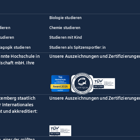
Biologie studieren
dieren
Chemie studieren
tudieren
Studieren mit Kind
dagogik studieren
Studieren als Spitzensportler:in
annte Hochschule in
Unsere Auszeichnungen und Zertifizierunge
schaft mbH. Ihre
temberg staatlich
Unsere Auszeichnungen und Zertifizierunge
 Internationales
 und akkreditiert:
p, einer der größten