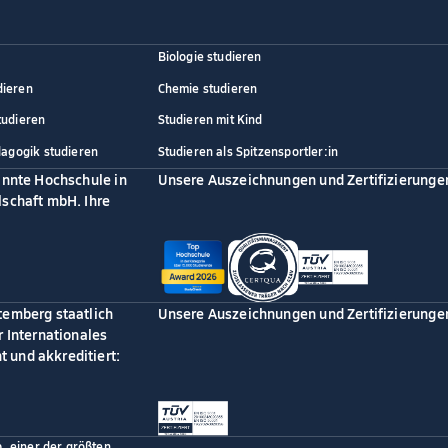
Biologie studieren
dieren
Chemie studieren
tudieren
Studieren mit Kind
dagogik studieren
Studieren als Spitzensportler:in
annte Hochschule in
Unsere Auszeichnungen und Zertifizierunge
schaft mbH. Ihre
temberg staatlich
Unsere Auszeichnungen und Zertifizierunge
 Internationales
 und akkreditiert:
p, einer der größten