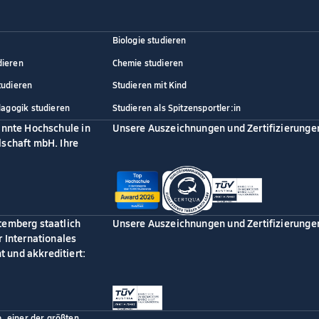
Biologie studieren
dieren
Chemie studieren
tudieren
Studieren mit Kind
dagogik studieren
Studieren als Spitzensportler:in
annte Hochschule in
Unsere Auszeichnungen und Zertifizierunge
schaft mbH. Ihre
temberg staatlich
Unsere Auszeichnungen und Zertifizierunge
 Internationales
 und akkreditiert:
p, einer der größten