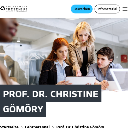
Bewerben
Infomaterial
PROF. DR. CHRISTINE
GÖMÖRY
Startseite
Lehrpersonal
Prof. Dr. Christine Gömöry