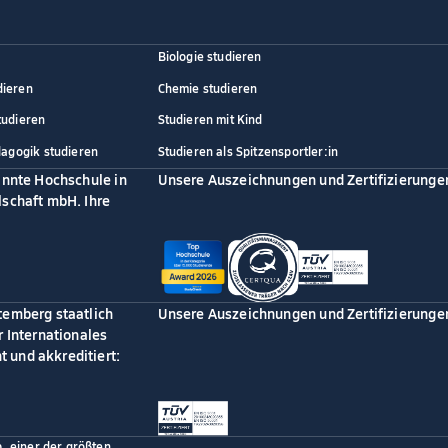
Biologie studieren
dieren
Chemie studieren
tudieren
Studieren mit Kind
dagogik studieren
Studieren als Spitzensportler:in
annte Hochschule in
Unsere Auszeichnungen und Zertifizierunge
schaft mbH. Ihre
temberg staatlich
Unsere Auszeichnungen und Zertifizierunge
 Internationales
 und akkreditiert:
p, einer der größten