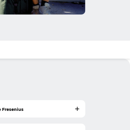
 Fresenius
amm