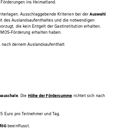
Nachweis über die Kommunikation m
Förderungen ins Heimatland.
(Platzbestätigung) sowie Angabe üb
sonstige Beihilfen seitens der Gastin
Auswahl
Unterlagen. Ausschlaggebende Kriterien bei der
keit des Auslandsaufenthaltes und die notwendigen
zugt, die kein Entgelt der Gastinstitution erhalten.
Bitte beachte: Unvollständige Bewerbungs
ROMOS-Förderung erhalten haben.
berücksichtigt werden! Die Bewerbung mu
erfolgen, eine nachträgliche Förderung ist
, nach deinem Auslandsaufenthalt
pauschale
Höhe der Fördersumme
. Die
richtet sich nach
45 Euro pro Teilnehmer und Tag.
föG
beeinflusst.