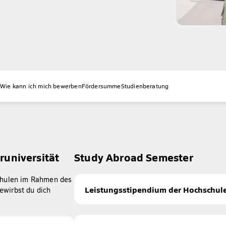
t
Wie kann ich mich bewerben
Fördersumme
Studienberatung
universität
Study Abroad Semester
schulen im Rahmen des
Leistungsstipendium der Hochschule
ewirbst du dich
Pflichtvoraussetzungen:
Zulassung zum Study Abroad Progr