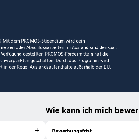
in Form von sog. Graduiertenpraktik
Region Hannover Team BAf
London:
Online-Formular
. Bei Fragen zum Leistun
internatio
Team des International Office:
Monatlicher Zuschuss zwischen 48
Die Beantragung erfolgt über das Internat
go-ab
Informationen kontaktiere uns gern:
EU? Mit dem PROMOS-Stipendium wird dein
DAAD
Weitere Infos findest du auch beim
reisen oder Abschlussarbeiten im Ausland sind denkbar.
Verfügung gestellten PROMOS-Fördermitteln hat die
schwerpunkten geschaffen. Durch das Programm wird
 in der Regel Auslandsaufenthalte außerhalb der EU.
Wie kann ich mich bewe
Bewerbungsfrist