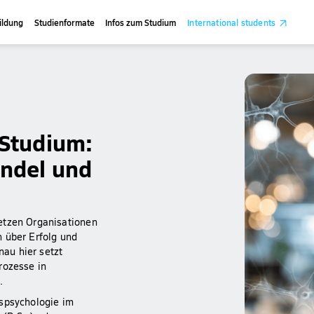
ildung
Studienformate
Infos zum Studium
International students
 Studium:
ndel und
etzen Organisationen
 über Erfolg und
au hier setzt
rozesse in
.
nspsychologie im