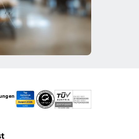
rungen
st