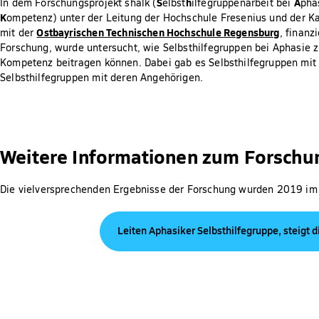
S
h
A
In dem Forschungsprojekt shalk (
elbst
ilfegruppenarbeit bei
pha
K
ompetenz) unter der Leitung der Hochschule Fresenius und der K
Ostbayrischen Technischen Hochschule Regensburg
mit der
, finanz
Forschung, wurde untersucht, wie Selbsthilfegruppen bei Aphasie z
Kompetenz beitragen können. Dabei gab es Selbsthilfegruppen mi
Selbsthilfegruppen mit deren Angehörigen.
Weitere Informationen zum Forschu
Die vielversprechenden Ergebnisse der Forschung wurden 2019 im
Leiten Aphasiker Selbsthilfegruppe, steigt 