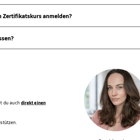
. Hierfür benötigst du nur einen Laptop/Computer, stabiles Inter
eiterbildungskurse, nicht um Studiengänge. Sie stellen nach erfol
amstags um 9:00 Uhr oder 11:00 Uhr (MEZ) in einem unserer Prüfu
en Zertifikatskurs anmelden?
w.fernstudium-fresenius.de/pruefungen/
.
degang und Qualifikation – teilnehmen. Es bedarf keiner Hochschul
assen?
iese bei inhaltlich passenden Studiengängen auf Anerkennung geprüf
direkt einen
st du auch
stützen.