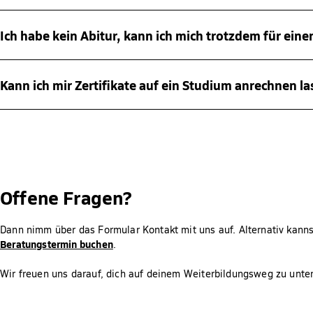
Wunschtermin online über unsere Lernplattform geschrieben werden
Nein, bei unseren Zertifikatskursen handelt es sich um kompakte W
Präsenzklausuren werden normalerweise alle 5-10 Wochen immer s
Hochschulzugangsberechtigung dar.
Ich habe kein Abitur, kann ich mich trotzdem für ein
geschrieben.
https://ww
Hier findest du eine Übersicht unserer Prüfungszentren:
Ja, an unseren Zertifikatskursen kann jeder – unabhängig von Wer
Kann ich mir Zertifikate auf ein Studium anrechnen l
Sobald die Zertifikatsprüfung erfolgreich absolviert wurde, kann d
jeweiligen Studienberatung/Anerkennungsstelle.
Offene Fragen?
Dann nimm über das Formular Kontakt mit uns auf. Alternativ kann
Beratungstermin buchen
.
Wir freuen uns darauf, dich auf deinem Weiterbildungsweg zu unter