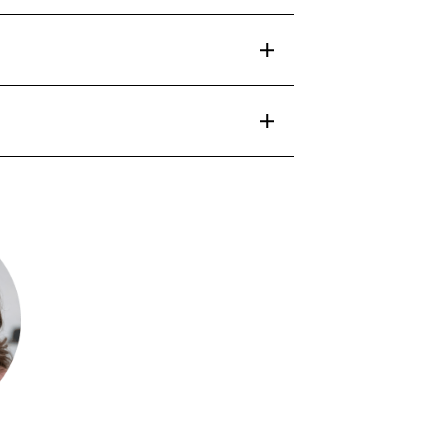
net und eine Webcam.
greichem Abschluss auch keine
ngszentren in Deutschland oder Österreich
zugangsberechtigung.
t werden. Die Entscheidung liegt bei der