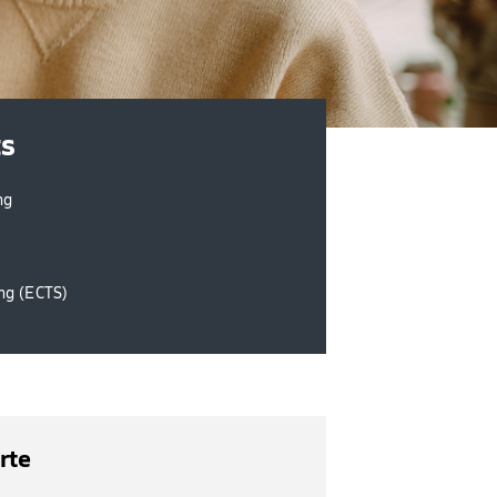
ts
ng
ng (ECTS)
rte