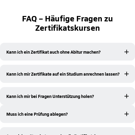
FAQ – Häufige Fragen zu
Zertifikatskursen
Kann ich ein Zertifikat auch ohne Abitur machen?
keine Hochschulzugangsberechtigung
Ja, Du brauchst
, um
einen Zertifikatskurs zu belegen.
Kann ich mir Zertifikate auf ein Studium anrechnen lassen?
Anrechnung
Ja, bei inhaltlicher Übereinstimmung ist eine
möglich
. Bitte kläre das im Vorfeld mit der Studienberatung
Kann ich mir bei Fragen Unterstützung holen?
Deiner Hochschule.
Natürlich! Unser Team steht Dir bei Fragen virtuell zur Seite.
Muss ich eine Prüfung ablegen?
Nein. Du erhältst dein (Teilnahme-) Zertifikat auch ohne
Ablegen einer Prüfungsleistung. Die Prüfung ist nur dann