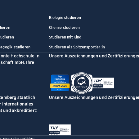
Biologie studieren
dieren
Chemie studieren
tudieren
Studieren mit Kind
dagogik studieren
Studieren als Spitzensportler:in
annte Hochschule in
Unsere Auszeichnungen und Zertifizierunge
schaft mbH. Ihre
temberg staatlich
Unsere Auszeichnungen und Zertifizierunge
 Internationales
 und akkreditiert:
p, einer der größten