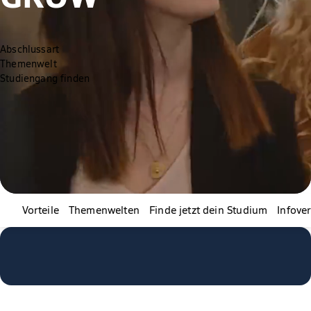
Abschlussart
Themenwelt
Studiengang finden
Vorteile
Themenwelten
Finde jetzt dein Studium
Infove