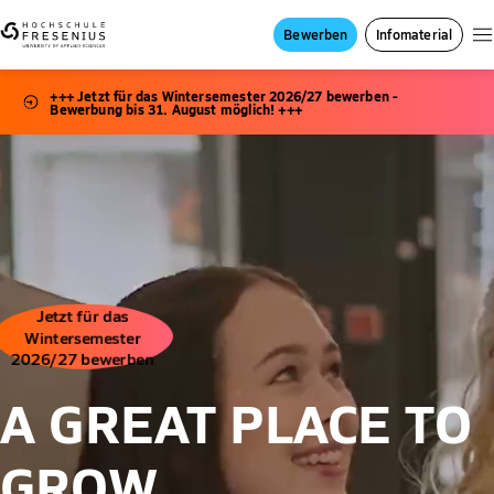
Bewerben
Infomaterial
+++ Jetzt für das Wintersemester 2026/27 bewerben -
Bewerbung bis 31. August möglich! +++
Jetzt für das
Wintersemester
2026/27 bewerben
A GREAT PLACE TO
GROW