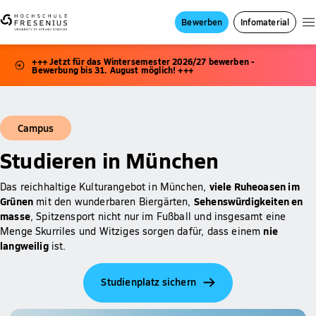
Bewerben
Infomaterial
+++ Jetzt für das Wintersemester 2026/27 bewerben -
Bewerbung bis 31. August möglich! +++
Campus
Studieren in München
viele Ruheoasen im
Das reichhaltige Kulturangebot in München,
Grünen
Sehenswürdigkeiten en
mit den wunderbaren Biergärten,
masse
, Spitzensport nicht nur im Fußball und insgesamt eine
nie
Menge Skurriles und Witziges sorgen dafür, dass einem
langweilig
ist.
Studienplatz sichern