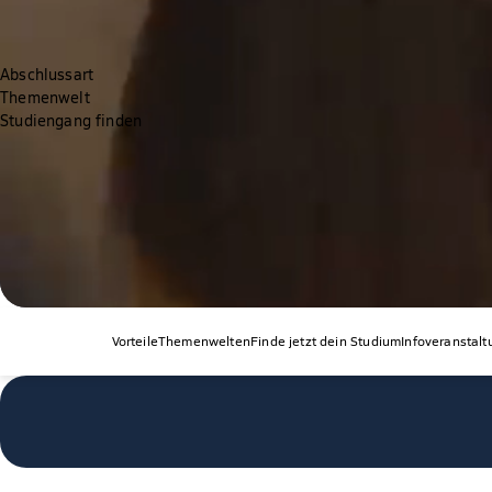
Abschlussart
Themenwelt
Studiengang finden
Vorteile
Themenwelten
Finde jetzt dein Studium
Infoveranstal