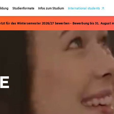
ildung
Studienformate
Infos zum Studium
International students
etzt für das Wintersemester 2026/27 bewerben - Bewerbung bis 31. August m
CE