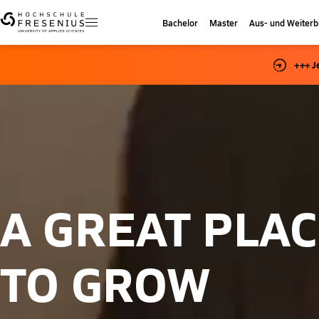
Bachelor
Master
Aus- und Weiterb
+++ J
A GREAT PLA
TO GROW