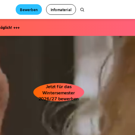
Bewerben
Infomaterial
öglich! +++
Jetzt für das
Wintersemester
2026/27 bewerben