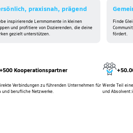
rsönlich, praxisnah, prägend​
Gemein
ebe inspirierende Lernmomente in kleinen
Finde Gle
ppen und profitiere von Dozierenden, die deine
Community
rken gezielt unterstützen.
fördert.
+500 Kooperationspartner
+50.0
irekte Verbindungen zu führenden Unternehmen für
Werde Teil ein
a und berufliche Netzwerke.
und Absolvent:i