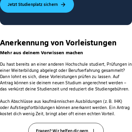
Jetzt Studienplatz sichern
Schulabschluss eine Aufstiegs- oder
vergleichbare Fortbildung absolviert oder den
Abschluss einer staatlich geprüften Fachschule
erlangt.
Möglichkeit 3:
Du hast deine Meisterprüfung
Anerkennung von Vorleistungen
bestanden.
Mehr aus deinem Vorwissen machen
Du hast bereits an einer anderen Hochschule studiert, Prüfungen in
einer Weiterbildung abgelegt oder Berufserfahrung gesammelt?
Dann lohnt es sich, diese Vorleistungen prüfen zu lassen. Auf
Antrag können sie deinem neuen Studium angerechnet werden –
das verkürzt deine Studienzeit und reduziert die Studiengebühren.
Auch Abschlüsse aus kaufmännischen Ausbildungen (z. B. IHK)
oder Aufstiegsfortbildungen können anerkannt werden. Ein Antrag
kostet dich wenig Zeit, bringt aber oft einen echten Vorteil.
Fragen? Wir helfen dir gern