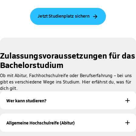
Jetzt Studienplatz sichern
Zulassungsvoraussetzungen für das
Bachelorstudium
Ob mit Abitur, Fachhochschulreife oder Berufserfahrung – bei uns
gibt es verschiedene Wege ins Studium. Hier erfährst du, was für
dich gilt.
Wer kann studieren?
Um ein Bachelorstudium an der Hochschule Fresenius zu
Hochschulzugangsberechtigung
beginnen, benötigst du eine
.
Allgemeine Hochschulreife (Abitur)
Diese kannst du auf einem der folgenden Wege nachweisen:
Das Abitur berechtigt dich zu einem Studium an allen