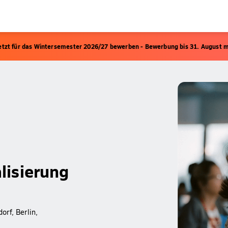
etzt für das Wintersemester 2026/27 bewerben - Bewerbung bis 31. August m
lisierung
rf, Berlin,