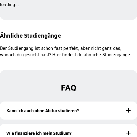
loading...
Ähnliche Studiengänge
Der Studiengang ist schon fast perfekt, aber nicht ganz das,
wonach du gesucht hast? Hier findest du ähnliche Studiengänge:
FAQ
Kann ich auch ohne Abitur studieren?
Ja! Mit einer bestandenen Meisterprüfung oder einer
beruflichen Qualifikation bist du ebenfalls zur Aufnahme
Wie finanziere ich mein Studium?
eines Studiums an der Hochschule Fresenius berechtigt.