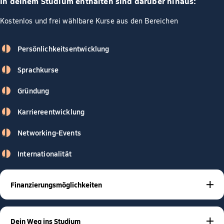
In deinem Studium enthalten sind darüber hinaus:
Kostenlos und frei wählbare Kurse aus den Bereichen
Persönlichkeitsentwicklung
Sprachkurse
Gründung
Karriereentwicklung
Networking-Events
Internationalität
Finanzierungsmöglichkeiten
BAföG
Stipendien
Studienkrediten
Mit
,
oder
gibt es viele
Möglichkeiten, dein Studium zu finanzieren – und wir
Dein Weg ins Studium
unterstützen dich dabei! Unsere Studienberater sind