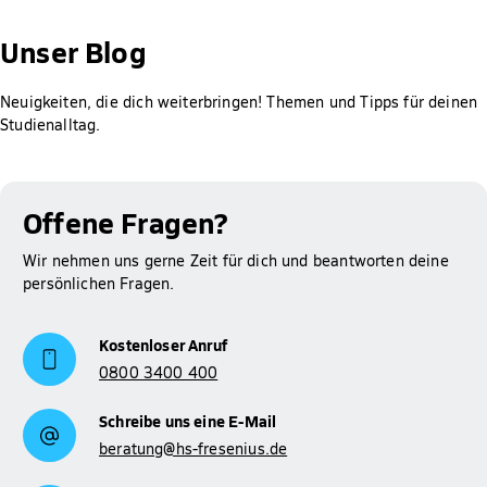
Gut zu wissen: Für Studierende der Hochschule Fresenius ist
die Prüfung des Anspruchs auf BAföG, die Berechnung der
Unser Blog
Höhe der Förderung sowie das Erstellen und Abschicken des
Antrags bei meinBafög kostenlos. Der Rabatt wird dir
Neuigkeiten, die dich weiterbringen! Themen und Tipps für deinen
automatisch gewährt.
Studienalltag.
Mehr Informationen zum Thema BAföG findest du auf
Studienfinanzierung
unserer Seite zur
.
Offene Fragen?
Wir nehmen uns gerne Zeit für dich und beantworten deine
persönlichen Fragen.
Kostenloser Anruf
0800 3400 400
Schreibe uns eine E-Mail
beratung@hs-fresenius.de