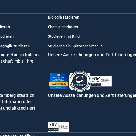
Biologie studieren
dieren
Chemie studieren
tudieren
Studieren mit Kind
dagogik studieren
Studieren als Spitzensportler:in
annte Hochschule in
Unsere Auszeichnungen und Zertifizierunge
schaft mbH. Ihre
temberg staatlich
Unsere Auszeichnungen und Zertifizierunge
 Internationales
 und akkreditiert:
p, einer der größten