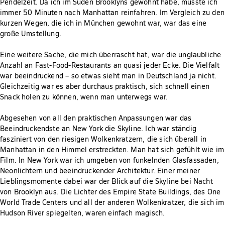
Pendelzeit. Da ich im Süden Brooklyns gewohnt habe, musste ich
immer 50 Minuten nach Manhattan reinfahren. Im Vergleich zu den
kurzen Wegen, die ich in München gewohnt war, war das eine
große Umstellung.
Eine weitere Sache, die mich überrascht hat, war die unglaubliche
Anzahl an Fast-Food-Restaurants an quasi jeder Ecke. Die Vielfalt
war beeindruckend – so etwas sieht man in Deutschland ja nicht.
Gleichzeitig war es aber durchaus praktisch, sich schnell einen
Snack holen zu können, wenn man unterwegs war.
Abgesehen von all den praktischen Anpassungen war das
Beeindruckendste an New York die Skyline. Ich war ständig
fasziniert von den riesigen Wolkenkratzern, die sich überall in
Manhattan in den Himmel erstreckten. Man hat sich gefühlt wie im
Film. In New York war ich umgeben von funkelnden Glasfassaden,
Neonlichtern und beeindruckender Architektur. Einer meiner
Lieblingsmomente dabei war der Blick auf die Skyline bei Nacht
von Brooklyn aus. Die Lichter des Empire State Buildings, des One
World Trade Centers und all der anderen Wolkenkratzer, die sich im
Hudson River spiegelten, waren einfach magisch.