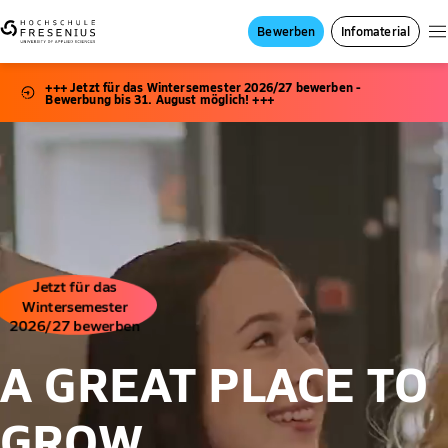
Bewerben
Infomaterial
+++ Jetzt für das Wintersemester 2026/27 bewerben -
Bewerbung bis 31. August möglich! +++
Jetzt für das
Wintersemester
2026/27 bewerben
A GREAT PLACE TO
GROW