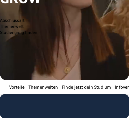
Abschlussart
Themenwelt
Studiengang finden
Vorteile
Themenwelten
Finde jetzt dein Studium
Infove